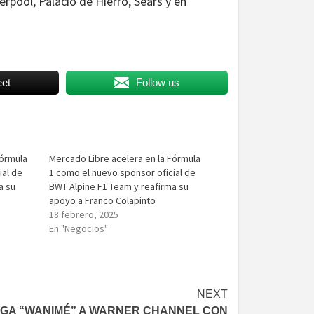
erpool, Palacio de Hierro, Sears y en
et
Follow us
Fórmula
Mercado Libre acelera en la Fórmula
ial de
1 como el nuevo sponsor oficial de
a su
BWT Alpine F1 Team y reafirma su
apoyo a Franco Colapinto
18 febrero, 2025
En "Negocios"
NEXT
GA “WANIMÉ” A WARNER CHANNEL CON