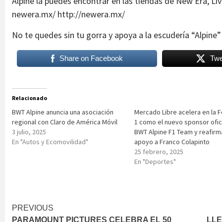
Alpine la puedes encontrar en las tiendas de New Era, Liv
newera.mx/ http://newera.mx/
No te quedes sin tu gorra y apoya a la escudería “Alpine”
Share on Facebook
Twe
Relacionado
BWT Alpine anuncia una asociación
Mercado Libre acelera en la 
regional con Claro de América Móvil
1 como el nuevo sponsor ofic
3 julio, 2025
BWT Alpine F1 Team y reafirm
En "Autos y Ecomovilidad"
apoyo a Franco Colapinto
25 febrero, 2025
En "Deportes"
Post
PREVIOUS
PARAMOUNT PICTURES CELEBRA EL 50
LLE