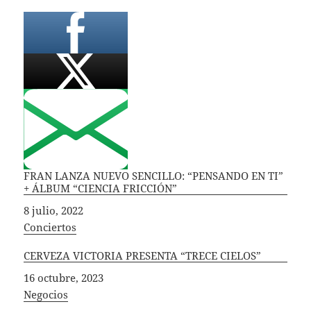
FRAN LANZA NUEVO SENCILLO: “PENSANDO EN TI”
+ ÁLBUM “CIENCIA FRICCIÓN”
Fecha
8 julio, 2022
In relation to
Conciertos
CERVEZA VICTORIA PRESENTA “TRECE CIELOS”
Fecha
16 octubre, 2023
In relation to
Negocios