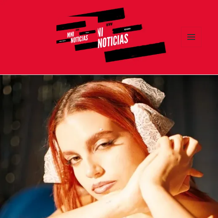
MENÚ
Y
MNI NOTICIAS
WIDGETS