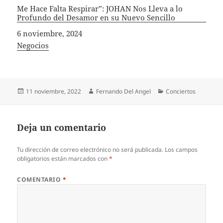
Me Hace Falta Respirar”: JOHAN Nos Lleva a lo
Profundo del Desamor en su Nuevo Sencillo
Fecha
6 noviembre, 2024
In relation to
Negocios
Publicado
Autor
Categorías
11 noviembre, 2022
Fernando Del Angel
Conciertos
el
Deja un comentario
Tu dirección de correo electrónico no será publicada.
Los campos
obligatorios están marcados con
*
COMENTARIO
*