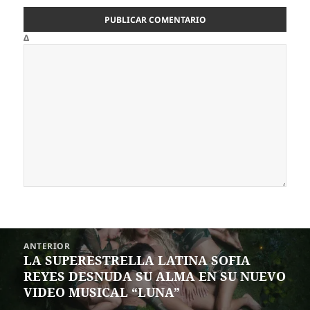
Δ
Navegación
ANTERIOR
de
LA SUPERESTRELLA LATINA SOFIA
Entrada
entradas
REYES DESNUDA SU ALMA EN SU NUEVO
anterior:
VIDEO MUSICAL “LUNA”