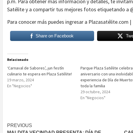
p.m. Para obtener más información y detalles, te invitam
Satélite y a compartir tus mejores fotos etiquetando a 
Para conocer más puedes ingresar a Plazasatélite.com | IG
Share on Facebook
Twe
Relacionado
‘Carnaval de Sabores’, ¡un festín
Parque Plaza Satélite celebra
culinario te espera en Plaza Satélite!
aniversario con una inolvidab
19 marzo, 2024
experiencia de Día de Muerto
En "Negocios"
toda la familia
29 octubre, 2024
En "Negocios"
Post
PREVIOUS
MALDITA VECINDAD PRESENTA: DÍA DE
CA