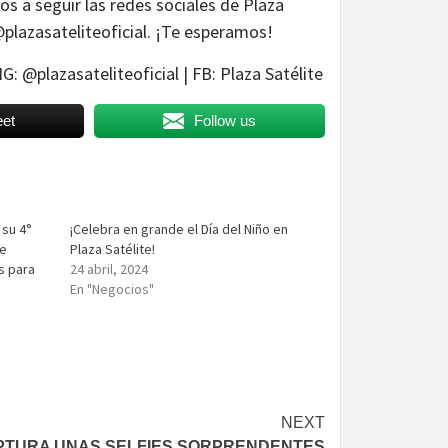
os a seguir las redes sociales de Plaza
@plazasateliteoficial. ¡Te esperamos!
: @plazasateliteoficial | FB: Plaza Satélite
et
Follow us
 su 4°
¡Celebra en grande el Día del Niño en
le
Plaza Satélite!
s para
24 abril, 2024
En "Negocios"
NEXT
PTURA UNAS SELFIES SORPRENDENTES