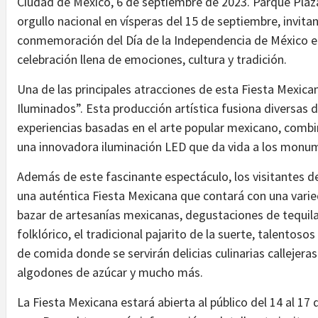
Ciudad de México, 6 de septiembre de 2023. Parque Plaza S
orgullo nacional en vísperas del 15 de septiembre, invita
conmemoración del Día de la Independencia de México e
celebración llena de emociones, cultura y tradición.
Una de las principales atracciones de esta Fiesta Mexican
Iluminados”. Esta producción artística fusiona diversas d
experiencias basadas en el arte popular mexicano, combin
una innovadora iluminación LED que da vida a los monume
Además de este fascinante espectáculo, los visitantes de
una auténtica Fiesta Mexicana que contará con una varie
bazar de artesanías mexicanas, degustaciones de tequila,
folklórico, el tradicional pajarito de la suerte, talentos
de comida donde se servirán delicias culinarias callejer
algodones de azúcar y mucho más.
La Fiesta Mexicana estará abierta al público del 14 al 17 