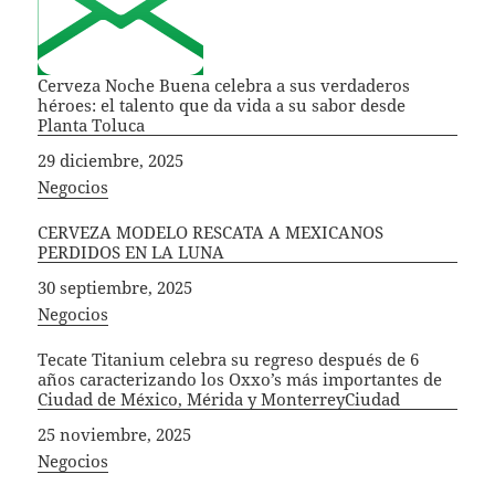
Cerveza Noche Buena celebra a sus verdaderos
héroes: el talento que da vida a su sabor desde
Planta Toluca
Fecha
29 diciembre, 2025
In relation to
Negocios
CERVEZA MODELO RESCATA A MEXICANOS
PERDIDOS EN LA LUNA
Fecha
30 septiembre, 2025
In relation to
Negocios
Tecate Titanium celebra su regreso después de 6
años caracterizando los Oxxo’s más importantes de
Ciudad de México, Mérida y MonterreyCiudad
Fecha
25 noviembre, 2025
In relation to
Negocios