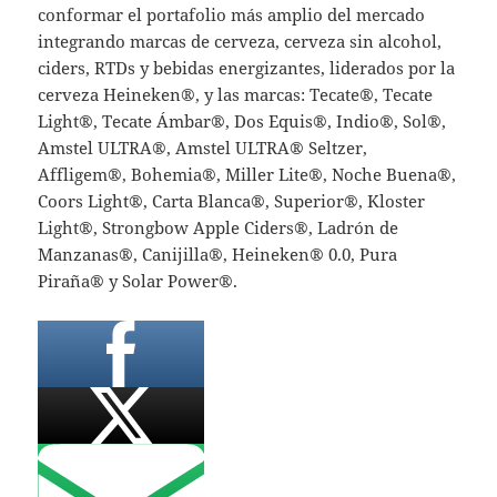
conformar el portafolio más amplio del mercado
integrando marcas de cerveza, cerveza sin alcohol,
ciders, RTDs y bebidas energizantes, liderados por la
cerveza Heineken®️, y las marcas: Tecate®️, Tecate
Light®️, Tecate Ámbar®, Dos Equis®️, Indio®️, Sol®️,
Amstel ULTRA®️, Amstel ULTRA® Seltzer,
Affligem®️, Bohemia®️, Miller Lite®️, Noche Buena®️,
Coors Light®️, Carta Blanca®️, Superior®️, Kloster
Light®️, Strongbow Apple Ciders®️, Ladrón de
Manzanas®️, Canijilla®️, Heineken® 0.0, Pura
Piraña®️ y Solar Power®️.