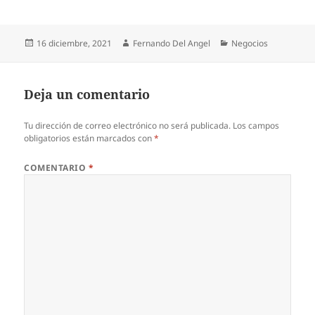
Publicado
Autor
Categorías
16 diciembre, 2021
Fernando Del Angel
Negocios
el
Deja un comentario
Tu dirección de correo electrónico no será publicada.
Los campos
obligatorios están marcados con
*
COMENTARIO
*