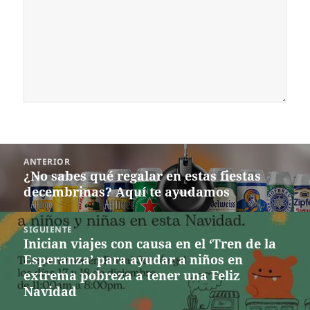
Navegación
ANTERIOR
de
¿No sabes qué regalar en estas fiestas
Entrada
entradas
decembrinas? Aquí te ayudamos
anterior:
SIGUIENTE
Inician viajes con causa en el ‘Tren de la
Siguiente
Esperanza’ para ayudar a niños en
entrada:
extrema pobreza a tener una Feliz
Navidad