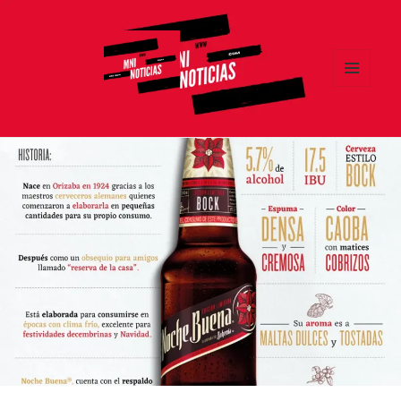
MENÚ
Y
MNI NOTICIAS
WIDGETS