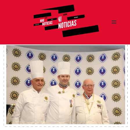
MENÚ
Y
MNI NOTICIAS
WIDGETS