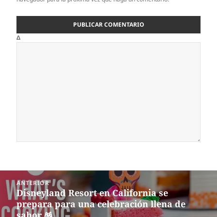
Δ
Navegación
ANTERIOR
de
Disneyland Resort en California se
Entrada
entradas
prepara para una celebración llena de
anterior:
sabor 🪅