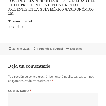
LOS CINCO RESTAURANTES DE ESPECIALIDAD DEL
HOTEL PRESIDENTE INTERCONTINENTAL
PRESENTES EN LA GUÍA MÉXICO GASTRONÓMICO
2024
Fecha
31 enero, 2024
In relation to
Negocios
Publicado
Autor
Categorías
25 julio, 2025
Fernando Del Angel
Negocios
el
Deja un comentario
Tu dirección de correo electrónico no será publicada.
Los campos
obligatorios están marcados con
*
COMENTARIO
*