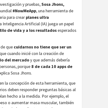
nvestigación y pruebas,
Sosa Jhons,
mundial
#NowMeApp
, una herramienta de
ria para crear
planes ultra
a Inteligencia Artificial (IA) juega un papel
ilo de vida y a los resultados
esperados
n de que
cuidarnos no tiene que ser un
que cuando inicié con la creación de
cio del mercado
y que además debería
 personas, porque
8 de cada 10 apps de
explica Sosa Jhons.
en la concepción de esta herramienta, que
rios deben responder preguntas básicas al
plan hecho a la medida. Por ejemplo, el
r peso o aumentar masa muscular, también