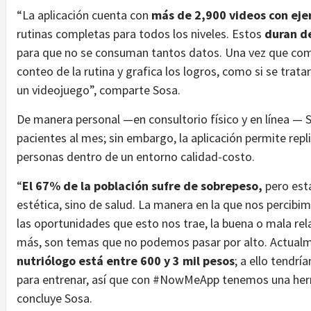
“La aplicación cuenta con
má
s de 2,900 videos con eje
rutinas completas para todos los niveles. Estos
duran d
para que no se consuman tantos datos. Una vez que com
conteo de la rutina y grafica los logros, como si se trata
un videojuego”, comparte Sosa.
De manera personal —en consultorio físico y en línea —
pacientes al mes; sin embargo, la aplicación permite repl
personas dentro de un entorno calidad-costo.
“
El 67% de la población sufre de sobrepeso,
pero esta
estética, sino de salud. La manera en la que nos percibi
las oportunidades que esto nos trae, la buena o mala re
más, son temas que no podemos pasar por alto. Actua
nutrió
logo está entre 600 y 3 mil pesos
; a ello tendr
para entrenar, así que con #NowMeApp tenemos una herra
concluye Sosa.