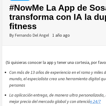
#NowMe La App de Sos
transforma con IA la du
fitness
By
Fernando Del Angel
1 año ago
(Si quisieras conocer la app y tener una cortesia, por fa
Con m
á
s de 13 a
ños de experiencia en el ramo y miles 
mundo, el especialista crea una herramienta digital qu
personas
La aplicació
n
entrega, de manera ultra personalizada, l
mejor precio del mercado global y con atenció
n 24/7