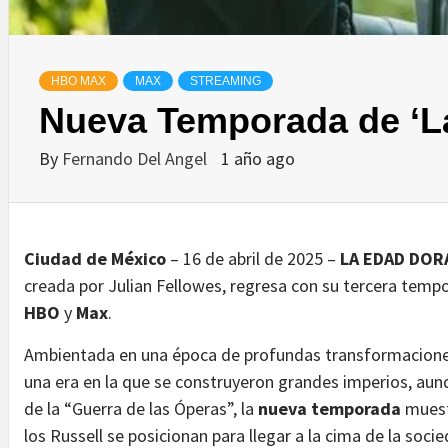
HBO MAX
MAX
STREAMING
Nueva Temporada de ‘L
By
Fernando Del Angel
1 año ago
Ciudad de México
– 16 de abril de 2025 –
LA EDAD DOR
creada por Julian Fellowes, regresa con su tercera temp
HBO
y
Max
.
Ambientada en una época de profundas transformaciones 
una era en la que se construyeron grandes imperios, aunq
de la “Guerra de las Óperas”, la
nueva temporada
muestr
los Russell se posicionan para llegar a la cima de la soci