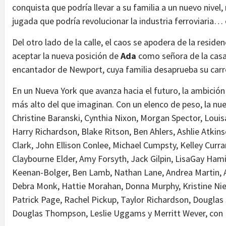
conquista que podría llevar a su familia a un nuevo nivel
jugada que podría revolucionar la industria ferroviaria… o
Del otro lado de la calle, el caos se apodera de la resid
aceptar la nueva posición de
Ada
como señora de la casa
encantador de Newport, cuya familia desaprueba su carr
En un Nueva York que avanza hacia el futuro, la ambició
más alto del que imaginan. Con un elenco de peso, la nu
Christine Baranski, Cynthia Nixon, Morgan Spector, Loui
Harry Richardson, Blake Ritson, Ben Ahlers, Ashlie Atkins
Clark, John Ellison Conlee, Michael Cumpsty, Kelley Curr
Claybourne Elder, Amy Forsyth, Jack Gilpin, LisaGay Ham
Keenan-Bolger, Ben Lamb, Nathan Lane, Andrea Martin, A
Debra Monk, Hattie Morahan, Donna Murphy, Kristine Niel
Patrick Page, Rachel Pickup, Taylor Richardson, Douglas S
Douglas Thompson, Leslie Uggams y Merritt Wever, con B