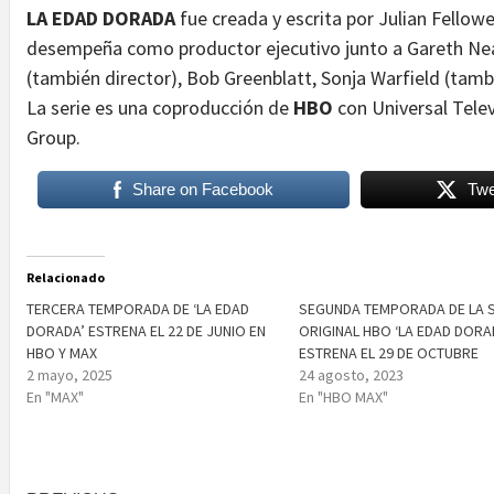
LA EDAD DORADA
fue creada y escrita por Julian Fellowe
desempeña como productor ejecutivo junto a Gareth Nea
(también director), Bob Greenblatt, Sonja Warfield (tambi
La serie es una coproducción de
HBO
con Universal Telev
Group.
Share on Facebook
Twe
Relacionado
TERCERA TEMPORADA DE ‘LA EDAD
SEGUNDA TEMPORADA DE LA S
DORADA’ ESTRENA EL 22 DE JUNIO EN
ORIGINAL HBO ‘LA EDAD DORA
HBO Y MAX
ESTRENA EL 29 DE OCTUBRE
2 mayo, 2025
24 agosto, 2023
En "MAX"
En "HBO MAX"