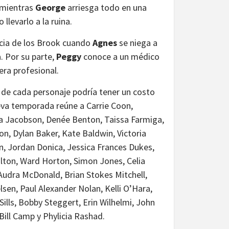
, mientras
George
arriesga todo en una
 llevarlo a la ruina.
encia de los Brook cuando
Agnes
se niega a
. Por su parte,
Peggy
conoce a un médico
era profesional.
n de cada personaje podría tener un costo
eva temporada reúne a Carrie Coon,
sa Jacobson, Denée Benton, Taissa Farmiga,
on, Dylan Baker, Kate Baldwin, Victoria
an, Jordan Donica, Jessica Frances Dukes,
ilton, Ward Horton, Simon Jones, Celia
udra McDonald, Brian Stokes Mitchell,
sen, Paul Alexander Nolan, Kelli O’Hara,
ills, Bobby Steggert, Erin Wilhelmi, John
ill Camp y Phylicia Rashad.