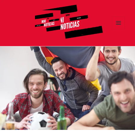
MENÚ
Y
MNI NOTICIAS
WIDGETS