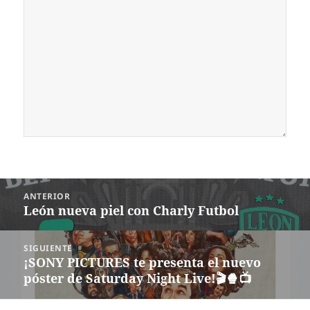
Navegación
ANTERIOR
de
León nueva piel con Charly Futbol
Entrada
entradas
anterior:
SIGUIENTE
¡SONY PICTURES te presenta el nuevo
Siguiente
póster de Saturday Night Live!🎬🍿📺
entrada: