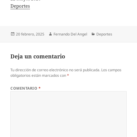
In relation to
Deportes
Publicado
Autor
Categorías
20 febrero, 2025
Fernando Del Angel
Deportes
el
Deja un comentario
Tu dirección de correo electrónico no será publicada.
Los campos
obligatorios están marcados con
*
COMENTARIO
*