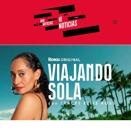
MENÚ
Y
MNI NOTICIAS
WIDGETS