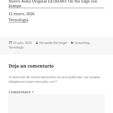
Nuevo Roku Original EXTREMO: On the Edge con
Juanpa
Fecha
12 enero, 2026
In relation to
Tecnología
Publicado
Autor
Categorías
25 julio, 2025
Fernando Del Angel
Streaming
,
el
Tecnología
Deja un comentario
Tu dirección de correo electrónico no será publicada.
Los campos
obligatorios están marcados con
*
COMENTARIO
*