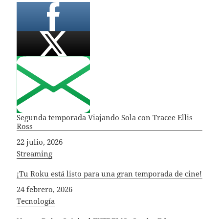
Segunda temporada Viajando Sola con Tracee Ellis
Ross
Fecha
22 julio, 2026
In relation to
Streaming
¡Tu Roku está listo para una gran temporada de cine!
Fecha
24 febrero, 2026
In relation to
Tecnología