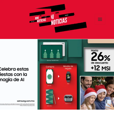
MENÚ
Y
MNI NOTICIAS
WIDGETS