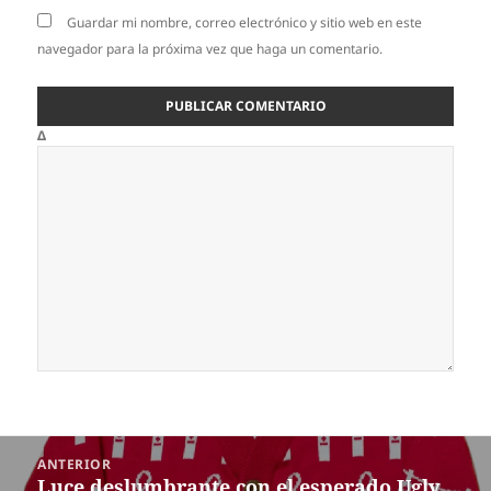
Guardar mi nombre, correo electrónico y sitio web en este
navegador para la próxima vez que haga un comentario.
Δ
Navegación
ANTERIOR
de
Luce deslumbrante con el esperado Ugly
Entrada