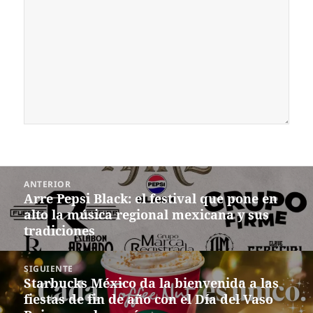
Navegación
ANTERIOR
de
Arre Pepsi Black: el festival que pone en
Entrada
entradas
alto la música regional mexicana y sus
anterior:
tradiciones
SIGUIENTE
Starbucks México da la bienvenida a las
Siguiente
fiestas de fin de año con el Día del Vaso
entrada: