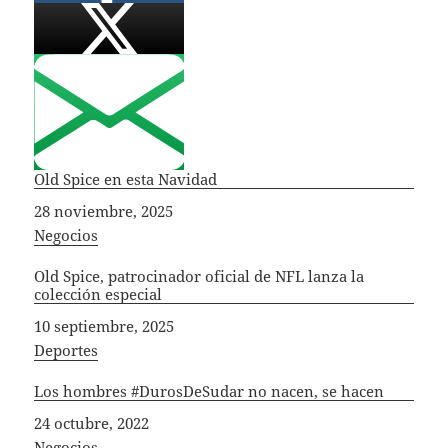
Old Spice en esta Navidad
Fecha
28 noviembre, 2025
In relation to
Negocios
Old Spice, patrocinador oficial de NFL lanza la
colección especial
Fecha
10 septiembre, 2025
In relation to
Deportes
Los hombres #DurosDeSudar no nacen, se hacen
Fecha
24 octubre, 2022
In relation to
Negocios