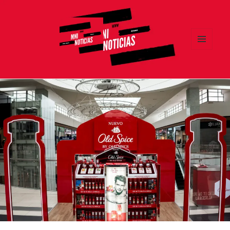
MENÚ
Y
MNI NOTICIAS
WIDGETS