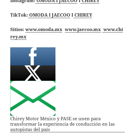
Instagram:
OMODA I JAECOO
I
CHIREY
TikTok:
OMODA I JAECOO
I
CHIREY
Sitios:
www.omoda.mx
www.jaecoo.mx
www.chi
rey.mx
Chirey Motor México y PASE se unen para
transformar la experiencia de conducción en las
autopistas del país