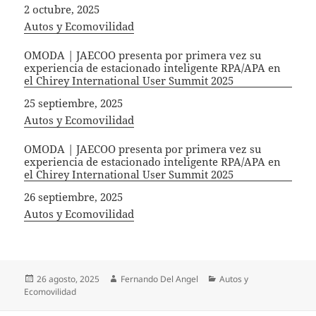
Fecha
2 octubre, 2025
In relation to
Autos y Ecomovilidad
OMODA | JAECOO presenta por primera vez su
experiencia de estacionado inteligente RPA/APA en
el Chirey International User Summit 2025
Fecha
25 septiembre, 2025
In relation to
Autos y Ecomovilidad
OMODA | JAECOO presenta por primera vez su
experiencia de estacionado inteligente RPA/APA en
el Chirey International User Summit 2025
Fecha
26 septiembre, 2025
In relation to
Autos y Ecomovilidad
Publicado
Autor
Categorías
26 agosto, 2025
Fernando Del Angel
Autos y
el
Ecomovilidad