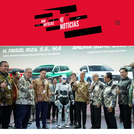
MENÚ
Y
MNI NOTICIAS
WIDGETS