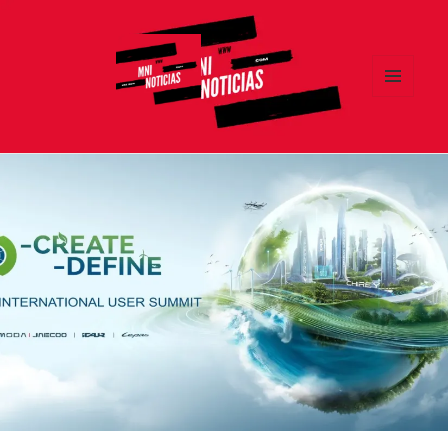
MENÚ
Y
MNI NOTICIAS
WIDGETS