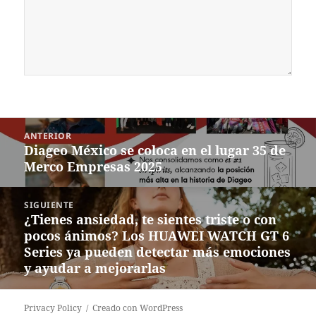
Navegación
ANTERIOR
de
Diageo México se coloca en el lugar 35 de
Entrada
entradas
Merco Empresas 2025
anterior:
SIGUIENTE
¿Tienes ansiedad, te sientes triste o con
Siguiente
pocos ánimos? Los HUAWEI WATCH GT 6
entrada:
Series ya pueden detectar más emociones
y ayudar a mejorarlas
Privacy Policy
Creado con WordPress