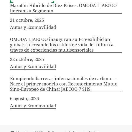
Maratón Híbrido de Diez Países: OMODA I JAECOO
lideran su Segmento
Fecha
21 octubre, 2025
In relation to
Autos y Ecomovilidad
OMODA I JAECOO inauguran su Eco-exhibición
global: co-creando los estilos de vida del futuro a
través de experiencias multisensoriales
Fecha
22 octubre, 2025
In relation to
Autos y Ecomovilidad
Rompiendo barreras internacionales de carbono –
Nace el primer modelo con Reconocimiento Mutuo
Sino-Europeo de China: JAECOO 7 SHS
Fecha
6 agosto, 2025
In relation to
Autos y Ecomovilidad