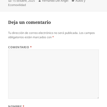
Publicado
Autor
Categorías
15 octubre, 2025
Fernando Del Angel
Autos y
el
Ecomovilidad
Deja un comentario
Tu dirección de correo electrónico no será publicada.
Los campos
obligatorios están marcados con
*
COMENTARIO
*
NOMBRE
*