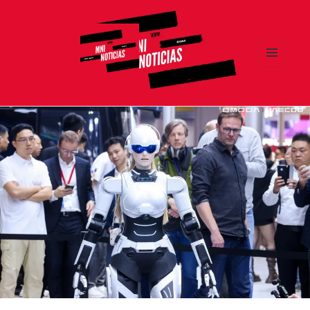
MENÚ
Y
MNI NOTICIAS
WIDGETS