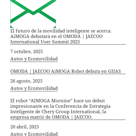
El futuro de la movilidad inteligente se acerca:
AiMOGA debutará en el OMODA | JAECOO
International User Summit 2025
Fecha
7 octubre, 2025
In relation to
Autos y Ecomovilidad
OMODA | JAECOO AiMOGA Robot debuta en GIIAS
Fecha
26 agosto, 2025
In relation to
Autos y Ecomovilidad
El robot “AIMOGA Mornine” hace un debut
impresionante en la Conferencia de Estrategia
Inteligente de Chery Group International, la
empresa matriz de OMODA | JAECOO.
Fecha
20 abril, 2025
In relation to
Autos y Ecomovilidad