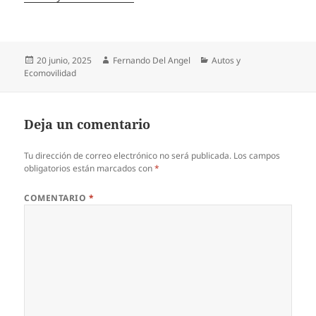
Publicado
Autor
Categorías
20 junio, 2025
Fernando Del Angel
Autos y
el
Ecomovilidad
Deja un comentario
Tu dirección de correo electrónico no será publicada.
Los campos
obligatorios están marcados con
*
COMENTARIO
*