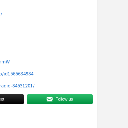
/
bnmW
io/id1565634984
radio-84531201/
et
Follow us