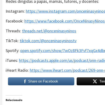
Redes dirigidas a papás, mamás, tutores, y docentes:
Instagram:
https://www.instagram.com/onceninasyninos
Facebook:
https://www.facebook.com/OnceNinasyNinos
Threads:
threads.net/@onceninasyninos
TikTok:
tiktok.com/@onceninasyninostv
Spotify:
open.spotify.com/show/7wOz8Fk3Fvf7xqGx4d
iTunes:
https://podcasts.apple.com/us/podcast/onn-rad
iHeart Radio:
https://www.iheart.com/podcast/269-onn-
Share on Facebook
Twe
Relacionado