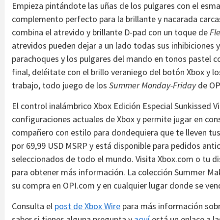
Empieza pintándote las uñas de los pulgares con el esm
complemento perfecto para la brillante y nacarada carcas
combina el atrevido y brillante D-pad con un toque de
Fl
atrevidos pueden dejar a un lado todas sus inhibiciones y 
parachoques y los pulgares del mando en tonos pastel co
final, deléitate con el brillo veraniego del botón Xbox y l
trabajo, todo juego de los
Summer Monday-Friday
de OP
El control inalámbrico Xbox Edición Especial Sunkissed Vi
configuraciones actuales de Xbox y permite jugar en cons
compañero con estilo para dondequiera que te lleven tus
por 69,99 USD MSRP y está disponible para pedidos ant
seleccionados de todo el mundo. Visita Xbox.com o tu dist
para obtener más información. La colección Summer Make
su compra en OPI.com y en cualquier lugar donde se ven
Consulta el
post de Xbox Wire
para más información sobr
saber si tienes alguna pregunta y
aquí
está un enlace a l