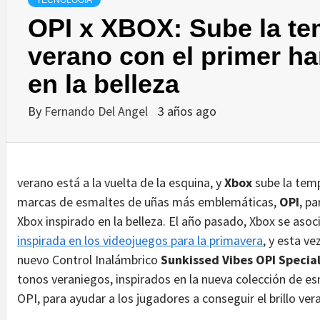
TECNOLOGÍA
OPI x XBOX: Sube la te
verano con el primer h
en la belleza
By
Fernando Del Angel
3 años ago
verano está a la vuelta de la esquina, y
Xbox
sube la temp
marcas de esmaltes de uñas más emblemáticas,
OPI
, p
Xbox inspirado en la belleza. El año pasado, Xbox se aso
inspirada en los videojuegos para la primavera
, y esta ve
nuevo Control Inalámbrico
Sunkissed Vibes OPI Specia
tonos veraniegos, inspirados en la nueva colección de e
OPI, para ayudar a los jugadores a conseguir el brillo v