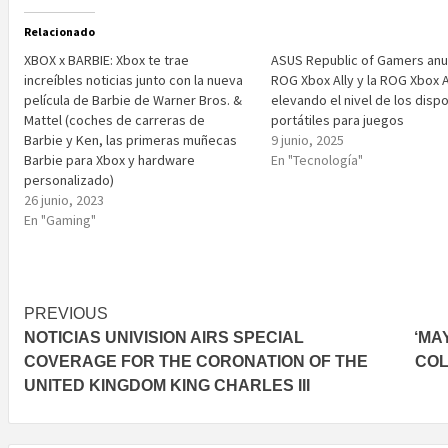
Relacionado
XBOX x BARBIE: Xbox te trae
ASUS Republic of Gamers anun
increíbles noticias junto con la nueva
ROG Xbox Ally y la ROG Xbox Al
película de Barbie de Warner Bros. &
elevando el nivel de los dispo
Mattel (coches de carreras de
portátiles para juegos
Barbie y Ken, las primeras muñecas
9 junio, 2025
Barbie para Xbox y hardware
En "Tecnología"
personalizado)
26 junio, 2023
En "Gaming"
Post
PREVIOUS
NOTICIAS UNIVISION AIRS SPECIAL
‘MAY
navigation
COVERAGE FOR THE CORONATION OF THE
COL
UNITED KINGDOM KING CHARLES III