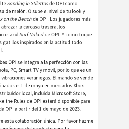
alte
Sanding in Stilettos
de OPI como
a de melón. O sube el nivel de tu look y
ex on the Beach
de OPI. Los jugadores más
abrazar la carcasa trasera, los
n el azul
Surf Naked
de OPI. Y como toque
os gatillos inspirados en la actitud todo
I.
bes OPI se integra a la perfección con las
ola, PC, Smart TV y móvil, por lo que es un
 vibraciones veraniegas. El mando se vende
icipados el 1 de mayo en mercados Xbox
ribuidor local, incluida Microsoft Store,
 the Rules de OPI estará disponible para
da OPI a partir del 1 de mayo de 2023.
e esta colaboración única. Por favor hazme
as imágenes del producto para tu