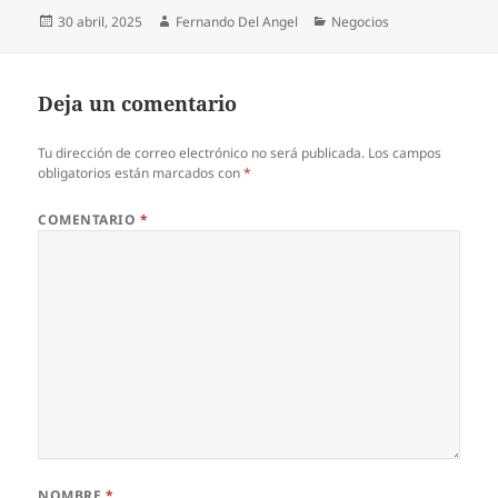
Publicado
Autor
Categorías
30 abril, 2025
Fernando Del Angel
Negocios
el
Deja un comentario
Tu dirección de correo electrónico no será publicada.
Los campos
obligatorios están marcados con
*
COMENTARIO
*
NOMBRE
*