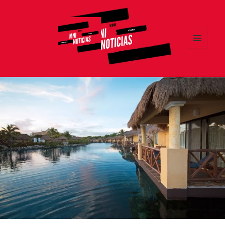
MENÚ
Y
MNI NOTICIAS
WIDGETS