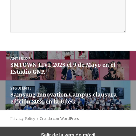
Navegación
ANTERIOR
de
SMTOWN LIVE 2025 el 9 de Mayo en el
Entrada
entradas
Estadio GNP.
anterior:
SIGUIENTE
Samsung Innovation Campus clausura
Siguiente
edición 2024 en la UdeG
entrada:
Privacy Policy
Creado con WordPress
Salir de la versión móvil