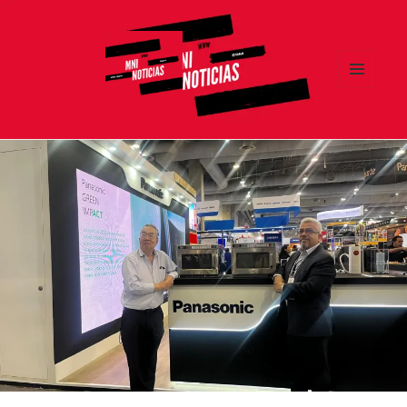
MENÚ
Y
MNI NOTICIAS
WIDGETS