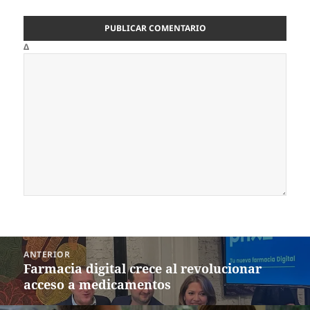
Δ
Navegación
ANTERIOR
de
Farmacia digital crece al revolucionar
Entrada
entradas
acceso a medicamentos
anterior: