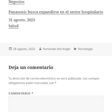
In relation to
Negocios
Panasonic busca expandirse en el sector hospitalario
Fecha
31 agosto, 2023
In relation to
Salud
Publicado
Autor
Categorías
28 agosto, 2025
Fernando Del Angel
Tecnología
el
Deja un comentario
Tu dirección de correo electrónico no será publicada.
Los campos
obligatorios están marcados con
*
COMENTARIO
*