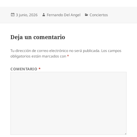
Publicado
Autor
Categorías
3 junio, 2026
Fernando Del Angel
Conciertos
el
Deja un comentario
Tu dirección de correo electrónico no será publicada.
Los campos
obligatorios están marcados con
*
COMENTARIO
*