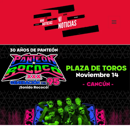
MENÚ
Y
MNI NOTICIAS
WIDGETS