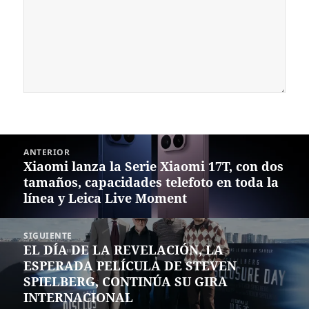
Navegación
ANTERIOR
de
Xiaomi lanza la Serie Xiaomi 17T, con dos
Entrada
entradas
tamaños, capacidades telefoto en toda la
anterior:
línea y Leica Live Moment
SIGUIENTE
EL DÍA DE LA REVELACIÓN, LA
Siguiente
ESPERADA PELÍCULA DE STEVEN
entrada:
SPIELBERG, CONTINÚA SU GIRA
INTERNACIONAL