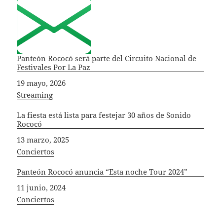
Panteón Rococó será parte del Circuito Nacional de
Festivales Por La Paz
Fecha
19 mayo, 2026
In relation to
Streaming
La fiesta está lista para festejar 30 años de Sonido
Rococó
Fecha
13 marzo, 2025
In relation to
Conciertos
Panteón Rococó anuncia “Esta noche Tour 2024”
Fecha
11 junio, 2024
In relation to
Conciertos