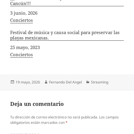
Cancún!!!
Fecha
3 junio, 2026
In relation to
Conciertos
Festival de música y causa social para preservar las
playas mexicanas.
Fecha
25 mayo, 2023
In relation to
Conciertos
Publicado
Autor
Categorías
19 mayo, 2026
Fernando Del Angel
Streaming
el
Deja un comentario
Tu dirección de correo electrónico no será publicada.
Los campos
obligatorios están marcados con
*