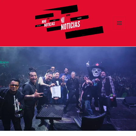
MENÚ
Y
MNI NOTICIAS
WIDGETS