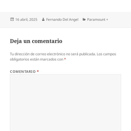
Publicado
Autor
Categorías
16 abril, 2025
Fernando Del Angel
Paramount +
el
Deja un comentario
Tu dirección de correo electrónico no será publicada.
Los campos
obligatorios están marcados con
*
COMENTARIO
*