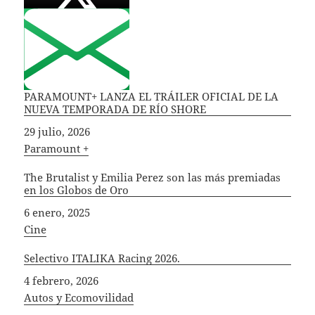
PARAMOUNT+ LANZA EL TRÁILER OFICIAL DE LA
NUEVA TEMPORADA DE RÍO SHORE
Fecha
29 julio, 2026
In relation to
Paramount +
The Brutalist y Emilia Perez son las más premiadas
en los Globos de Oro
Fecha
6 enero, 2025
In relation to
Cine
Selectivo ITALIKA Racing 2026.
Fecha
4 febrero, 2026
In relation to
Autos y Ecomovilidad