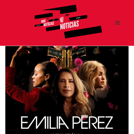
MENÚ
Y
MNI NOTICIAS
WIDGETS