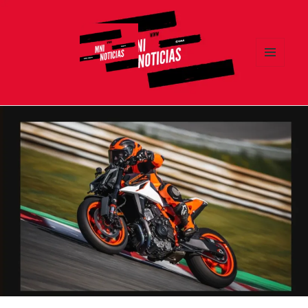
MENÚ
Y
MNI NOTICIAS
WIDGETS