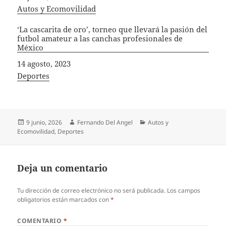
In relation to
Autos y Ecomovilidad
‘La cascarita de oro’, torneo que llevará la pasión del
futbol amateur a las canchas profesionales de
México
Fecha
14 agosto, 2023
In relation to
Deportes
Publicado
Autor
Categorías
9 junio, 2026
Fernando Del Angel
Autos y
el
Ecomovilidad
,
Deportes
Deja un comentario
Tu dirección de correo electrónico no será publicada.
Los campos
obligatorios están marcados con
*
COMENTARIO
*