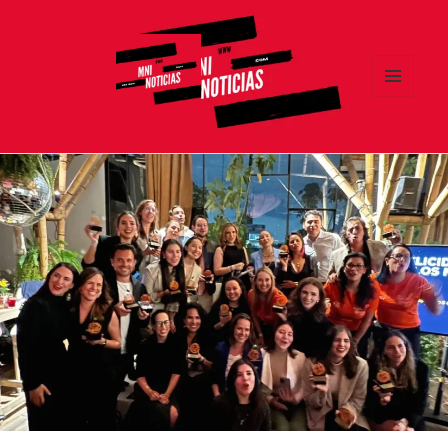
MENÚ
Y
MNI NOTICIAS
WIDGETS