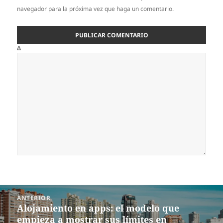
navegador para la próxima vez que haga un comentario.
Δ
Navegación
ANTERIOR
de
Alojamiento en apps: el modelo que
Entrada
entradas
empieza a mostrar sus límites en
anterior: