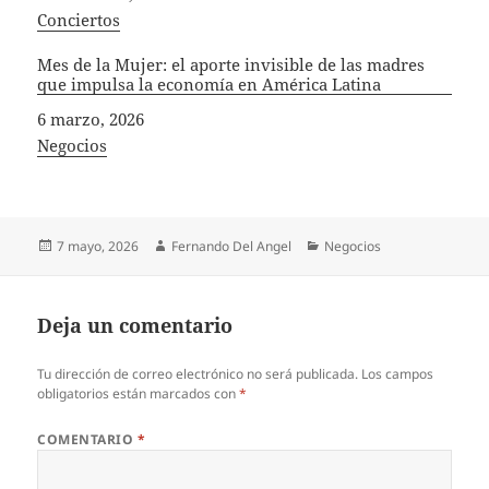
In relation to
Conciertos
Mes de la Mujer: el aporte invisible de las madres
que impulsa la economía en América Latina
Fecha
6 marzo, 2026
In relation to
Negocios
Publicado
Autor
Categorías
7 mayo, 2026
Fernando Del Angel
Negocios
el
Deja un comentario
Tu dirección de correo electrónico no será publicada.
Los campos
obligatorios están marcados con
*
COMENTARIO
*