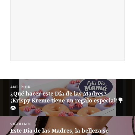
Navegación
ANTERIOR
de
¿Qué hacer este Día de las Madres?
Entrada
entradas
¡Krispy Kreme tiene un regalo especial!💐
anterior:
🍩
SIGUIENTE
Este Día de las Madres, la belleza se
Siguiente