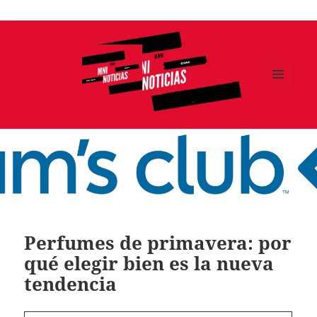
Ir
al
contenido
MENÚ
Y
MNI NOTICIAS
WIDGETS
Perfumes de primavera: por
qué elegir bien es la nueva
tendencia