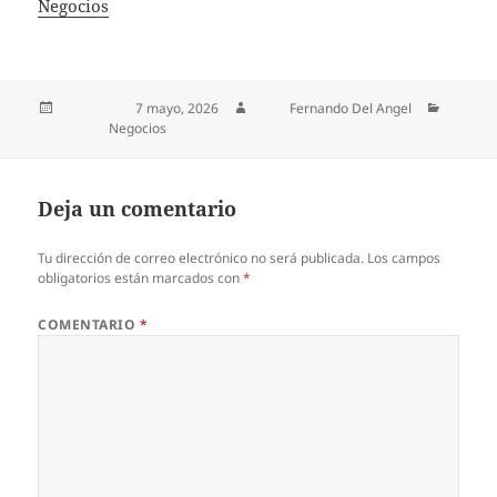
In relation to
Negocios
Publicado el
7 mayo, 2026
Autor
Fernando Del Angel
Categorías
Negocios
Deja un comentario
Tu dirección de correo electrónico no será publicada.
Los campos
obligatorios están marcados con
*
COMENTARIO
*