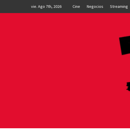
Skip
vie. Ago 7th, 2026
Cine
Negocios
Streaming
to
content
MNI N
TU LUGAR DE NOTICIAS Y ENTRETENIMIE