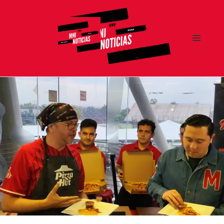
MENÚ
Y
MNI NOTICIAS
WIDGETS