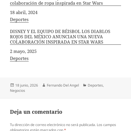
colaboración de ropa inspirada en Star Wars
Fecha
18 abril, 2024
In relation to
Deportes
DISNEY Y EL EQUIPO DE BÉISBOL LOS DIABLOS
ROJOS DEL MÉXICO ANUNCIAN UNA NUEVA
COLABORACIÓN INSPIRADA EN STAR WARS
Fecha
2 mayo, 2025
In relation to
Deportes
Publicado
Autor
Categorías
18 junio, 2026
Fernando Del Angel
Deportes
,
el
Negocios
Deja un comentario
Tu dirección de correo electrónico no será publicada.
Los campos
obligatorios están marcados con
*