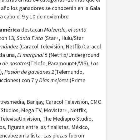
e año los ganadores se conocerán en la Gala
 a cabo el 9 y 10 de noviembre.
oamérica
destacan
Malverde, el santo
con 13,
Santa Evita
(Star+, Hulu/Star
ernández
(Caracol Televisión, Netflix/Caracol
da una,
El marginal 5
(Netflix/Underground
o de nosotros
(Telefe, Paramount+/VIS),
Las
),
Pasión de gavilanes 2
(Telemundo,
cciones) con 7 y
Días mejores
(Prime
esmedia, Banijay, Caracol Televisión, CMO
Studios, Mega TV, Movistar+, Netflix,
elevisaUnivision, The Mediapro Studio,
, figuran entre las finalistas. México,
ncabezan la lista. Las piezas fueron