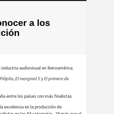
nocer a los
ición
industria audiovisual en Iberoamérica.
Pálpito
,
El marginal 5
y
El primero de
 entre los países con más finalistas.
 excelencia en la producción de
nalistas en las 84 categorías -28 más que el