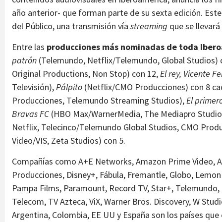
año anterior- que forman parte de su sexta edición. Est
del Público, una transmisión vía
streaming
que se llevará
Entre las
producciones más nominadas de toda Iber
patrón
(Telemundo, Netflix/Telemundo, Global Studios) 
Original Productions, Non Stop) con 12,
El rey, Vicente F
Televisión),
Pálpito
(Netflix/CMO Producciones) con 8 ca
Producciones, Telemundo Streaming Studios),
El primer
Bravas FC
(HBO Max/WarnerMedia, The Mediapro Studio
Netflix, Telecinco/Telemundo Global Studios, CMO Produ
Video/VIS, Zeta Studios) con 5.
Compañías como A+E Networks, Amazon Prime Video, Atr
Producciones, Disney+, Fábula, Fremantle, Globo, Lemon 
Pampa Films, Paramount, Record TV, Star+, Telemundo, T
Telecom, TV Azteca, ViX, Warner Bros. Discovery, W Studios
Argentina, Colombia, EE UU y España son los países que e