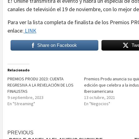
E! Online transmitirá el evento y habrá un especial de do
canales de televisión el 19 de noviembre, con lo mejor 
Para ver la lista completa de finalista de los Premios PRO
enlace:
LINK
Share on Facebook
Twe
Relacionado
PREMIOS PRODU 2023: CUENTA
Premios Produ anuncia su qui
REGRESIVA A LA REVELACIÓN DE LOS
edición que celebra a la indus
FINALISTAS
Iberoamericana
9 septiembre, 2023
13 octubre, 2021
En "Streaming"
En "Negocios"
Post
PREVIOUS