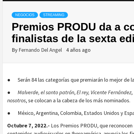
NEGOCIOS
STREAMING
Premios PRODU da a co
finalistas de la sexta ed
By
Fernando Del Angel
4 años ago
● Serán 84 las categorías que premiarán lo mejor de la 
●
Malverde, el santo patrón
,
El rey, Vicente Fernández
,
nosotros
, se colocan a la cabeza de los más nominados.
● México, Argentina, Colombia, Estados Unidos y España
Octubre 7, 2022.-
Los Premios PRODU, que reconocen la
contenidos audiovisuales en Iberoamérica, anuncia los fi