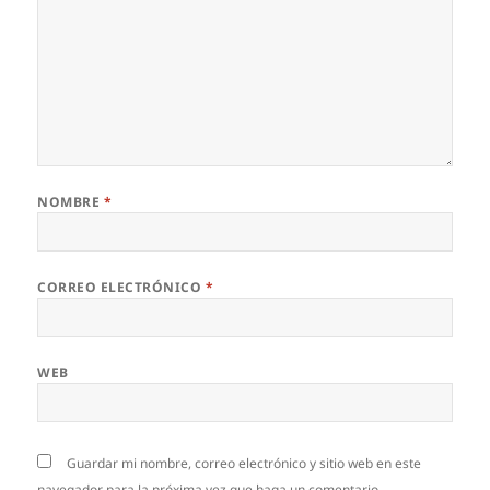
NOMBRE
*
CORREO ELECTRÓNICO
*
WEB
Guardar mi nombre, correo electrónico y sitio web en este
navegador para la próxima vez que haga un comentario.