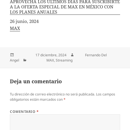
APROVECHA LOS ÚLTIMOS DÍAS PARA SUSCRIBIRTE
A LA OFERTA ESPECIAL DE MAX EN MÉXICO CON
LOS PLANES ANUALES
Fecha
26 junio, 2024
In relation to
MAX
Publicado el
17 diciembre, 2024
Autor
Fernando Del
Angel
Categorías
MAX
,
Streaming
Deja un comentario
Tu dirección de correo electrónico no será publicada.
Los campos
obligatorios están marcados con
*
COMENTARIO
*