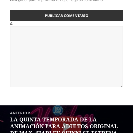
Δ
Navegación
ANTERIOR
de
LA QUINTA TEMPORADA DE LA
Entrada
entradas
ANIMACIÓN PARA ADULTOS ORIGINAL
anterior:
DE MAX, ‘HARLEY QUINN’ SE ESTRENA