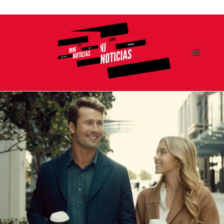
Ir
al
contenido
MENÚ
Y
MNI NOTICIAS
WIDGETS