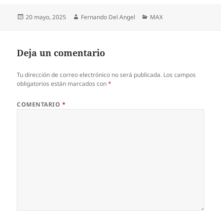
Publicado
Autor
Categorías
20 mayo, 2025
Fernando Del Angel
MAX
el
Deja un comentario
Tu dirección de correo electrónico no será publicada.
Los campos
obligatorios están marcados con
*
COMENTARIO
*