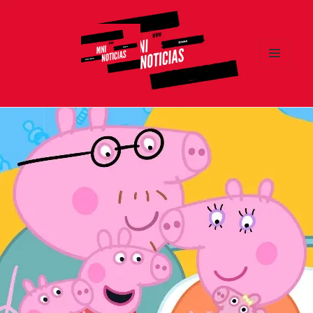
MENÚ
Y
MNI NOTICIAS
WIDGETS