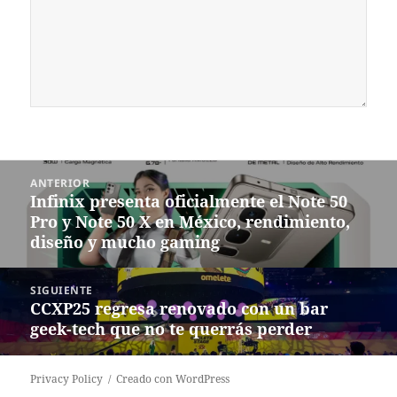
Navegación
ANTERIOR
de
Infinix presenta oficialmente el Note 50
Entrada
entradas
Pro y Note 50 X en México, rendimiento,
anterior:
diseño y mucho gaming
SIGUIENTE
CCXP25 regresa renovado con un bar
Siguiente
geek-tech que no te querrás perder
entrada:
Privacy Policy
Creado con WordPress