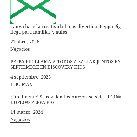
Canva hace la creatividad más divertida: Peppa Pig
llega para familias y aulas
Fecha
21 abril, 2026
In relation to
Negocios
PEPPA PIG LLAMA A TODOS A SALTAR JUNTOS EN
SEPTIEMBRE EN DISCOVERY KIDS
Fecha
4 septiembre, 2023
In relation to
HBO MAX
¡Finalmente! Se revelan los nuevos sets de LEGO®
DUPLO® PEPPA PIG
Fecha
14 marzo, 2024
In relation to
Negocios