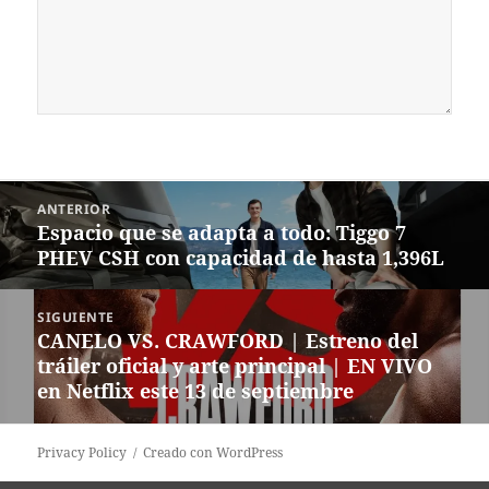
Navegación
ANTERIOR
de
Espacio que se adapta a todo: Tiggo 7
Entrada
entradas
PHEV CSH con capacidad de hasta 1,396L
anterior:
SIGUIENTE
CANELO VS. CRAWFORD | Estreno del
Siguiente
tráiler oficial y arte principal | EN VIVO
entrada:
en Netflix este 13 de septiembre
Privacy Policy
Creado con WordPress