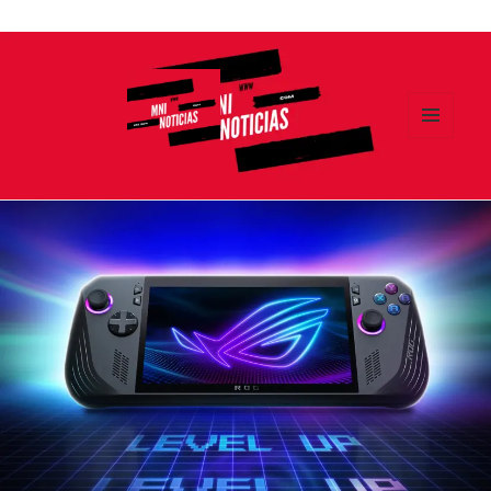
Ir
al
contenido
MENÚ
Y
MNI NOTICIAS
WIDGETS