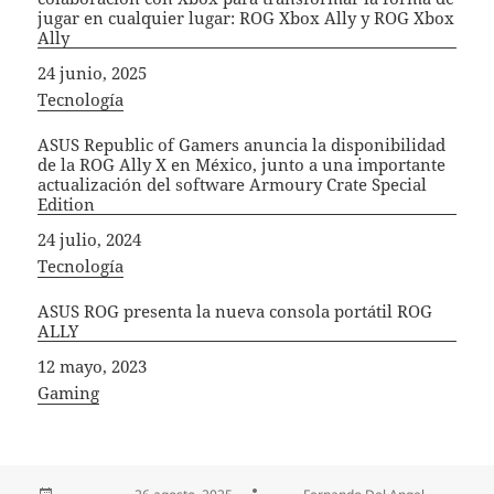
jugar en cualquier lugar: ROG Xbox Ally y ROG Xbox
Ally
Fecha
24 junio, 2025
In relation to
Tecnología
ASUS Republic of Gamers anuncia la disponibilidad
de la ROG Ally X en México, junto a una importante
actualización del software Armoury Crate Special
Edition
Fecha
24 julio, 2024
In relation to
Tecnología
ASUS ROG presenta la nueva consola portátil ROG
ALLY
Fecha
12 mayo, 2023
In relation to
Gaming