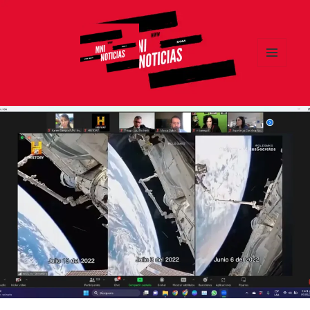
MENÚ
Y
MNI NOTICIAS
WIDGETS