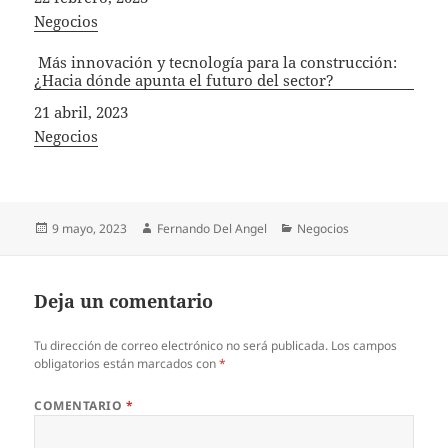
In relation to
Negocios
Más innovación y tecnología para la construcción:
¿Hacia dónde apunta el futuro del sector?
Fecha
21 abril, 2023
In relation to
Negocios
Publicado
Autor
Categorías
9 mayo, 2023
Fernando Del Angel
Negocios
el
Deja un comentario
Tu dirección de correo electrónico no será publicada.
Los campos
obligatorios están marcados con
*
COMENTARIO
*