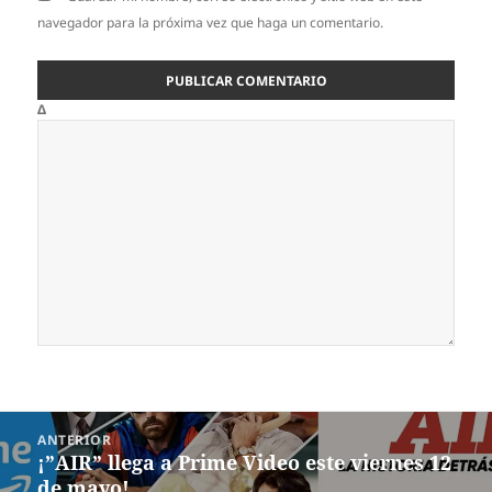
navegador para la próxima vez que haga un comentario.
Δ
Navegación
ANTERIOR
de
¡”AIR” llega a Prime Video este viernes 12
Entrada
entradas
de mayo!
anterior: