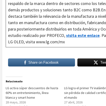
respaldo de la marca dentro de sectores como los tele
demás productos y soluciones tanto B2C como B2B.En
destaca también la relevancia de la manufactura a nivel
tanto en manufactura como en distribución, fabricando
para posteriormente distribuirlos en toda América y O
estudio realizado por PROFECO,
visita este enlace
. P
LG OLED, visita www.lg.com/mx
Share on Facebook
Twe
Relacionado
LG activa súper descuentos de hasta
LG logra el primer TV inalámb
60% en entretenimiento, línea
sin pérdida de calidad certif
blanca y smart home
el mundo
28 mayo, 2026
27 abril, 2026