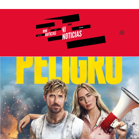
Ir
al
contenido
MENÚ
Y
MNI NOTICIAS
WIDGETS