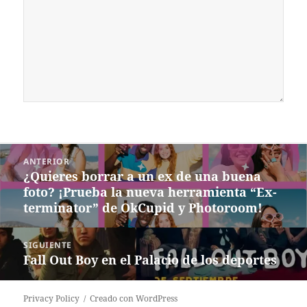
Navegación
ANTERIOR
de
¿Quieres borrar a un ex de una buena
Entrada
entradas
foto? ¡Prueba la nueva herramienta “Ex-
anterior:
terminator” de OkCupid y Photoroom!
SIGUIENTE
Fall Out Boy en el Palacio de los deportes
Siguiente
entrada:
Privacy Policy
Creado con WordPress