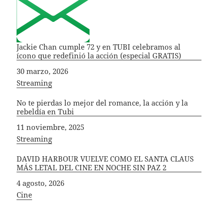
Jackie Chan cumple 72 y en TUBI celebramos al
ícono que redefinió la acción (especial GRATIS)
Fecha
30 marzo, 2026
In relation to
Streaming
No te pierdas lo mejor del romance, la acción y la
rebeldía en Tubi
Fecha
11 noviembre, 2025
In relation to
Streaming
DAVID HARBOUR VUELVE COMO EL SANTA CLAUS
MÁS LETAL DEL CINE EN NOCHE SIN PAZ 2
Fecha
4 agosto, 2026
In relation to
Cine