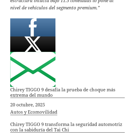
estructura intacta bajo 11.5 toneladas lo pone al
nivel de vehículos del segmento premium.”
Chirey TIGGO 9 desafía la prueba de choque más
extrema del mundo
Fecha
20 octubre, 2025
In relation to
Autos y Ecomovilidad
Chirey TIGGO 9 transforma la seguridad automotriz
con la sabiduría del Tai Chi