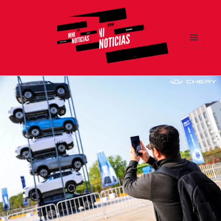
MENÚ
Y
MNI NOTICIAS
WIDGETS