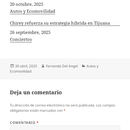
Fecha
20 octubre, 2025
In relation to
Autos y Ecomovilidad
Chirey refuerza su estrategia híbrida en Tijuana
Fecha
26 septiembre, 2025
In relation to
Conciertos
Publicado
Autor
Categorías
30 abril, 2025
Fernando Del Angel
Autos y
el
Ecomovilidad
Deja un comentario
Tu dirección de correo electrónico no será publicada.
Los campos
obligatorios están marcados con
*
COMENTARIO
*