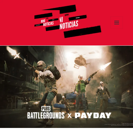
MENÚ
Y
MNI NOTICIAS
WIDGETS