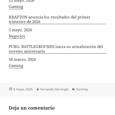
Fecha
15 mayo, 2026
In relation to
Gaming
KRAFTON anuncia los resultados del primer
trimestre de 2026
Fecha
5 mayo, 2026
In relation to
Negocios
PUBG: BATTLEGROUNDS lanza su actualización del
noveno aniversario
Fecha
18 marzo, 2026
In relation to
Gaming
Publicado
Autor
Categorías
8 mayo, 2026
Fernando Del Angel
Gaming
el
Deja un comentario