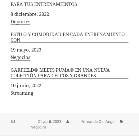
PARA TUS ENTRENAMIENTOS
Fecha
8 diciembre, 2022
In relation to
Deportes
ESTILO Y COMODIDAD EN CADA ENTRENAMIENTO
CON
Fecha
19 mayo, 2023
In relation to
Negocios
GARFIELD® MEETS PUMA® EN UNA NUEVA
COLECCIÓN PARA CHICOS Y GRANDES
Fecha
10 junio, 2022
In relation to
Streaming
Publicado el
21 abril, 2023
Autor
Fernando Del Angel
Categorías
Negocios