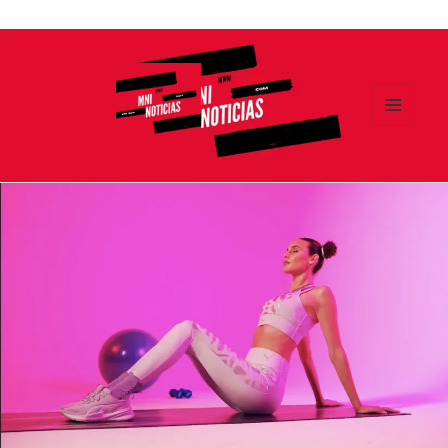
Ir
al
contenido
MENÚ
Y
MNI NOTICIAS
WIDGETS