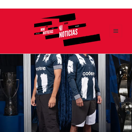
Ir
al
contenido
MENÚ
Y
MNI NOTICIAS
WIDGETS