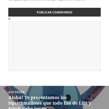
Δ
Navegación
ANTERIOR
de
Aloha! Te presentamos los
Entrada
entradas
Squishmallows que todo fan de Lilo y
anterior:
Stitch debe tener