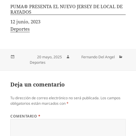
PUMA® PRESENTA EL NUEVO JERSEY DE LOCAL DE
RAYADOS
Fecha
12 junio, 2023
In relation to
Deportes
Publicado el
20 mayo, 2025
Autor
Fernando Del Angel
Categorías
Deportes
Deja un comentario
Tu dirección de correo electrónico no será publicada.
Los campos
obligatorios están marcados con
*
COMENTARIO
*