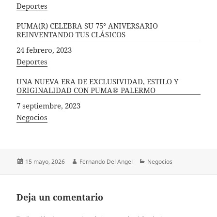
In relation to
Deportes
PUMA(R) CELEBRA SU 75° ANIVERSARIO
REINVENTANDO TUS CLÁSICOS
Fecha
24 febrero, 2023
In relation to
Deportes
UNA NUEVA ERA DE EXCLUSIVIDAD, ESTILO Y
ORIGINALIDAD CON PUMA® PALERMO
Fecha
7 septiembre, 2023
In relation to
Negocios
Publicado
Autor
Categorías
15 mayo, 2026
Fernando Del Angel
Negocios
el
Deja un comentario