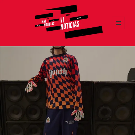
MENÚ
Y
MNI NOTICIAS
WIDGETS