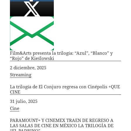
Film&Arts presenta la trilogía: “Azul”, “Blanco” y
“Rojo” de Kieślowski
Fecha
2 diciembre, 2025
In relation to
Streaming
La trilogía de El Conjuro regresa con Cinépolis +QUE
CINE
Fecha
31 julio, 2025
In relation to
Cine
PARAMOUNT+ Y CINEMEX TRAEN DE REGRESO A
LAS SALAS DE CINE EN MÉXICO LA TRILOGÍA DE
“EL PADRINO”