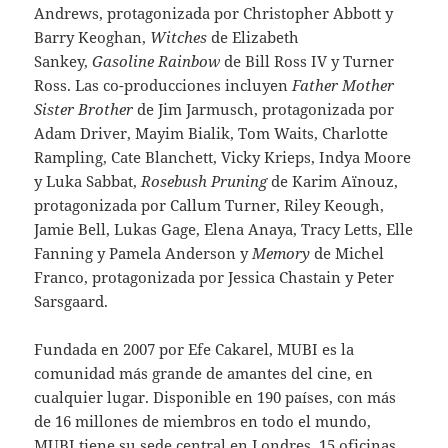
Andrews, protagonizada por Christopher Abbott y
Barry Keoghan,
Witches
de Elizabeth
Sankey,
Gasoline Rainbow
de Bill Ross IV y Turner
Ross. Las co-producciones incluyen
Father Mother
Sister Brother
de Jim Jarmusch, protagonizada por
Adam Driver, Mayim Bialik, Tom Waits, Charlotte
Rampling, Cate Blanchett, Vicky Krieps, Indya Moore
y Luka Sabbat,
Rosebush Pruning
de Karim Aïnouz,
protagonizada por Callum Turner, Riley Keough,
Jamie Bell, Lukas Gage, Elena Anaya, Tracy Letts, Elle
Fanning y Pamela Anderson y
Memory
de Michel
Franco, protagonizada por Jessica Chastain y Peter
Sarsgaard.
Fundada en 2007 por Efe Cakarel, MUBI es la
comunidad más grande de amantes del cine, en
cualquier lugar. Disponible en 190 países, con más
de 16 millones de miembros en todo el mundo,
MUBI tiene su sede central en Londres, 15 oficinas