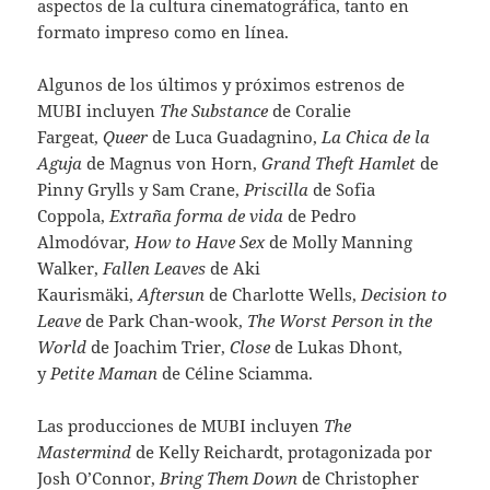
aspectos de la cultura cinematográfica, tanto en
formato impreso como en línea.
Algunos de los últimos y próximos estrenos de
MUBI incluyen
The Substance
de Coralie
Fargeat,
Queer
de Luca Guadagnino,
La Chica de la
Aguja
de Magnus von Horn,
Grand Theft Hamlet
de
Pinny Grylls y Sam Crane,
Priscilla
de Sofia
Coppola,
Extraña forma de vida
de Pedro
Almodóvar
,
How to Have Sex
de Molly Manning
Walker,
Fallen Leaves
de Aki
Kaurismäki,
Aftersun
de Charlotte Wells,
Decision to
Leave
de Park Chan-wook,
The Worst Person in the
World
de
Joachim Trier,
Close
de
Lukas Dhont,
y
Petite Maman
de
Céline Sciamma.
Las producciones de MUBI incluyen
The
Mastermind
de Kelly Reichardt, protagonizada por
Josh O’Connor,
Bring Them Down
de Christopher