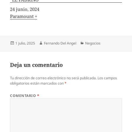
Fecha
24 junio, 2024
In relation to
Paramount +
Publicado
Autor
Categorías
1 julio, 2025
Fernando Del Angel
Negocios
el
Deja un comentario
Tu dirección de correo electrónico no será publicada.
Los campos
obligatorios están marcados con
*
COMENTARIO
*