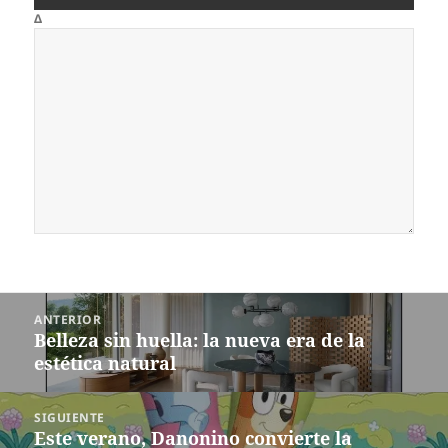
Δ
Navegación
ANTERIOR
de
Belleza sin huella: la nueva era de la
Entrada
entradas
estética natural
anterior:
SIGUIENTE
Este verano, Danonino convierte la
Siguiente