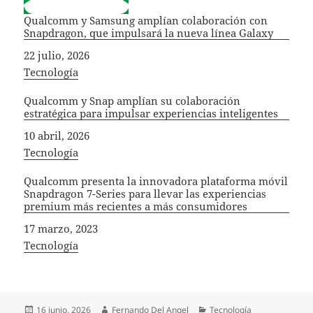
Qualcomm y Samsung amplían colaboración con
Snapdragon, que impulsará la nueva línea Galaxy
Fecha
22 julio, 2026
In relation to
Tecnología
Qualcomm y Snap amplían su colaboración
estratégica para impulsar experiencias inteligentes
Fecha
10 abril, 2026
In relation to
Tecnología
Qualcomm presenta la innovadora plataforma móvil
Snapdragon 7-Series para llevar las experiencias
premium más recientes a más consumidores
Fecha
17 marzo, 2023
In relation to
Tecnología
Publicado
Autor
Categorías
16 junio, 2026
Fernando Del Angel
Tecnología