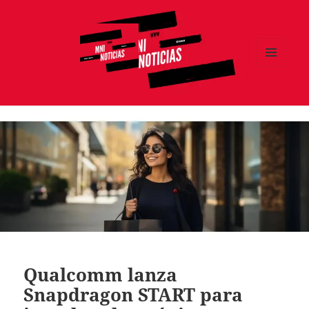
MENÚ
Y
MNI NOTICIAS
WIDGETS
Qualcomm lanza
Snapdragon START para