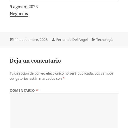
Fecha
9 agosto, 2023
In relation to
Negocios
Publicado
Autor
Categorías
11 septiembre, 2023
Fernando Del Angel
Tecnología
el
Deja un comentario
Tu dirección de correo electrónico no será publicada.
Los campos
obligatorios están marcados con
*
COMENTARIO
*