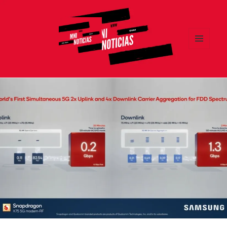
MENÚ
Y
MNI NOTICIAS
WIDGETS