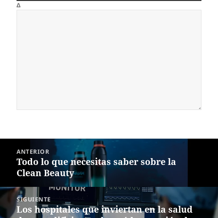
Δ
Navegación
ANTERIOR
de
Todo lo que necesitas saber sobre la
Entrada
entradas
Clean Beauty
anterior:
SIGUIENTE
Los hospitales que inviertan en la salud
Siguiente