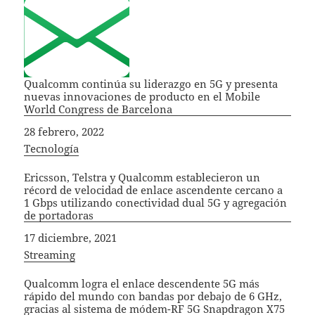
Qualcomm continúa su liderazgo en 5G y presenta
nuevas innovaciones de producto en el Mobile
World Congress de Barcelona
Fecha
28 febrero, 2022
In relation to
Tecnología
Ericsson, Telstra y Qualcomm establecieron un
récord de velocidad de enlace ascendente cercano a
1 Gbps utilizando conectividad dual 5G y agregación
de portadoras
Fecha
17 diciembre, 2021
In relation to
Streaming
Qualcomm logra el enlace descendente 5G más
rápido del mundo con bandas por debajo de 6 GHz,
gracias al sistema de módem-RF 5G Snapdragon X75