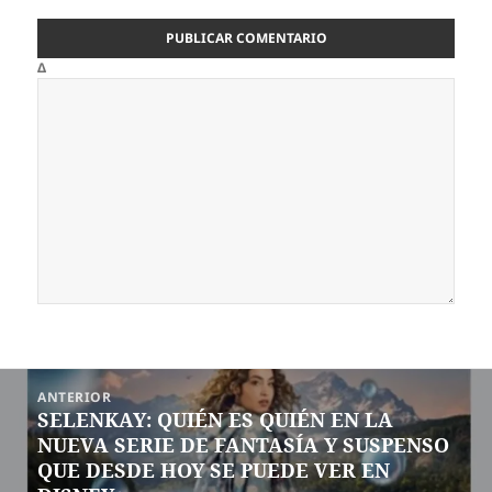
Δ
Navegación
ANTERIOR
de
SELENKAY: QUIÉN ES QUIÉN EN LA
Entrada
entradas
NUEVA SERIE DE FANTASÍA Y SUSPENSO
anterior:
QUE DESDE HOY SE PUEDE VER EN