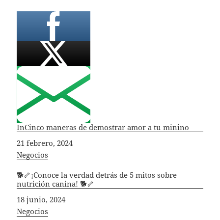
InCinco maneras de demostrar amor a tu minino
Fecha
21 febrero, 2024
In relation to
Negocios
🐕🦴¡Conoce la verdad detrás de 5 mitos sobre
nutrición canina! 🐕🦴
Fecha
18 junio, 2024
In relation to
Negocios