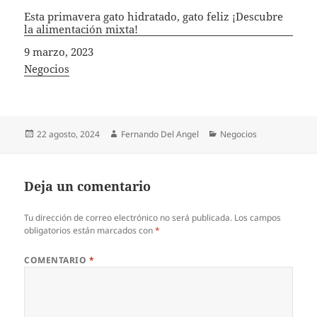
Esta primavera gato hidratado, gato feliz ¡Descubre
la alimentación mixta!
Fecha
9 marzo, 2023
In relation to
Negocios
Publicado
Autor
Categorías
22 agosto, 2024
Fernando Del Angel
Negocios
el
Deja un comentario
Tu dirección de correo electrónico no será publicada.
Los campos
obligatorios están marcados con
*
COMENTARIO
*