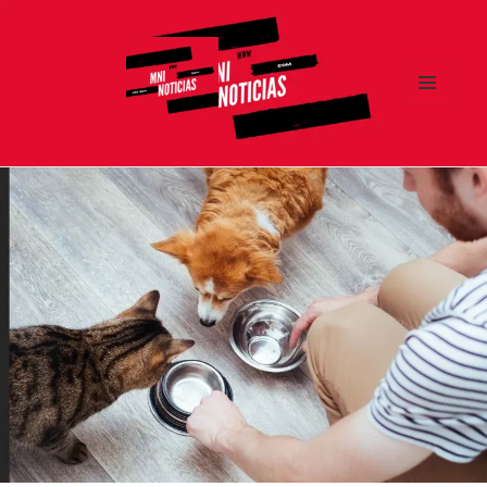
MENÚ
Y
MNI NOTICIAS
WIDGETS