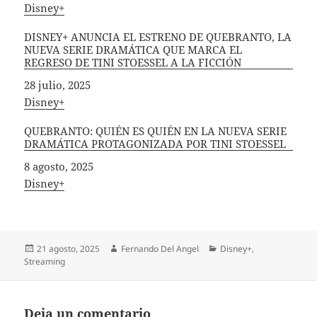
In relation to
Disney+
DISNEY+ ANUNCIA EL ESTRENO DE QUEBRANTO, LA
NUEVA SERIE DRAMÁTICA QUE MARCA EL
REGRESO DE TINI STOESSEL A LA FICCIÓN
Fecha
28 julio, 2025
In relation to
Disney+
QUEBRANTO: QUIÉN ES QUIÉN EN LA NUEVA SERIE
DRAMÁTICA PROTAGONIZADA POR TINI STOESSEL
Fecha
8 agosto, 2025
In relation to
Disney+
Publicado
Autor
Categorías
21 agosto, 2025
Fernando Del Angel
Disney+
,
el
Streaming
Deja un comentario