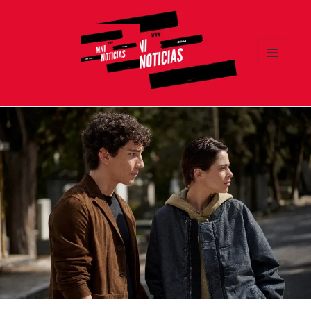
MENÚ
Y
MNI NOTICIAS
WIDGETS