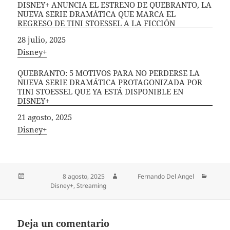
DISNEY+ ANUNCIA EL ESTRENO DE QUEBRANTO, LA
NUEVA SERIE DRAMÁTICA QUE MARCA EL
REGRESO DE TINI STOESSEL A LA FICCIÓN
Fecha
28 julio, 2025
In relation to
Disney+
QUEBRANTO: 5 MOTIVOS PARA NO PERDERSE LA
NUEVA SERIE DRAMÁTICA PROTAGONIZADA POR
TINI STOESSEL QUE YA ESTÁ DISPONIBLE EN
DISNEY+
Fecha
21 agosto, 2025
In relation to
Disney+
Publicado el
8 agosto, 2025
Autor
Fernando Del Angel
Categorías
Disney+
,
Streaming
Deja un comentario