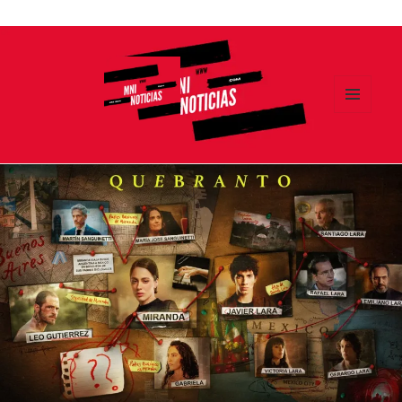
Ir
al
contenido
MENÚ
Y
MNI NOTICIAS
WIDGETS