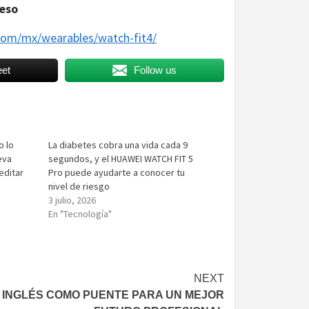
peso
com/mx/wearables/watch-fit4/
et
Follow us
o lo
La diabetes cobra una vida cada 9
eva
segundos, y el HUAWEI WATCH FIT 5
editar
Pro puede ayudarte a conocer tu
nivel de riesgo
3 julio, 2026
En "Tecnología"
NEXT
 INGLÉS COMO PUENTE PARA UN MEJOR