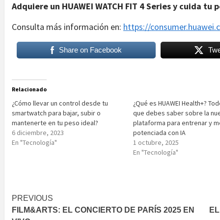
Adquiere un HUAWEI WATCH FIT 4 Series y cuida tu 
Consulta más información en:
https://consumer.huawei.
Share on Facebook
Twe
Relacionado
¿Cómo llevar un control desde tu
¿Qué es HUAWEI Health+? Tod
smartwatch para bajar, subir o
que debes saber sobre la nu
mantenerte en tu peso ideal?
plataforma para entrenar y m
6 diciembre, 2023
potenciada con IA
En "Tecnología"
1 octubre, 2025
En "Tecnología"
Post
PREVIOUS
FILM&ARTS: EL CONCIERTO DE PARÍS 2025 EN
EL
navigation