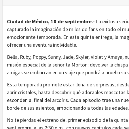
Ciudad de México, 18 de septiembre.-
La exitosa ser
capturado la imaginación de miles de fans en todo el mu
emocionante temporada. En esta quinta entrega, la magia
ofrecer una aventura inolvidable.
Bella, Ruby, Poppy, Sunny, Jade, Skyler, Violet y Amaya, n
misión especial de la señorita Morton: devolver la chisp
amigas se embarcan en un viaje que pondrá a prueba su va
Esta temporada promete estar llena de sorpresas, desde
abrir cristales, hasta descubrir qué adorables mascotas
esconden al final del arcoíris. Cada episodio trae una n
borde de sus asientos, emocionando a todas las edades.
No te pierdas el estreno del primer episodio de la quint
septiembre, a las 2:30 p.m., con nuevos capítulos cada s