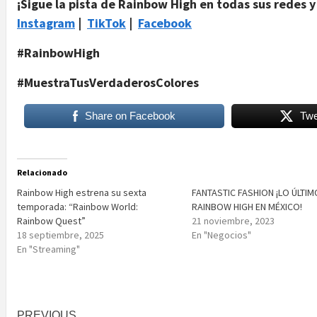
¡Sigue la pista de Rainbow High en todas sus redes y 
Instagram
|
TikTok
|
Facebook
#RainbowHigh
#MuestraTusVerdaderosColores
Share on Facebook
Twe
Relacionado
Rainbow High estrena su sexta
FANTASTIC FASHION ¡LO ÚLTIM
temporada: “Rainbow World:
RAINBOW HIGH EN MÉXICO!
Rainbow Quest”
21 noviembre, 2023
18 septiembre, 2025
En "Negocios"
En "Streaming"
PREVIOUS