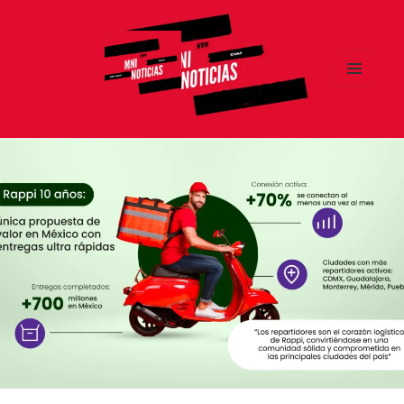
MENÚ
Y
MNI NOTICIAS
WIDGETS