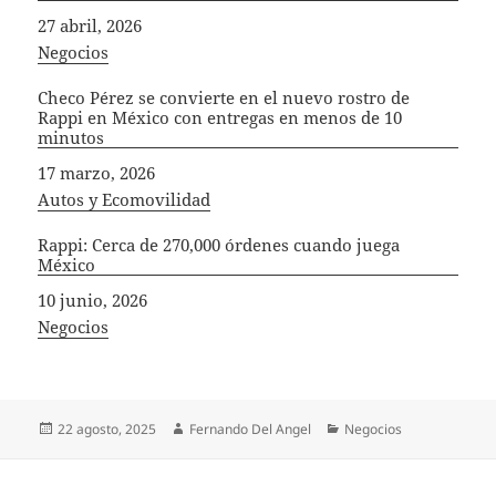
Fecha
27 abril, 2026
In relation to
Negocios
Checo Pérez se convierte en el nuevo rostro de
Rappi en México con entregas en menos de 10
minutos
Fecha
17 marzo, 2026
In relation to
Autos y Ecomovilidad
Rappi: Cerca de 270,000 órdenes cuando juega
México
Fecha
10 junio, 2026
In relation to
Negocios
Publicado
Autor
Categorías
22 agosto, 2025
Fernando Del Angel
Negocios
el