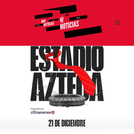
MENÚ
Y
MNI NOTICIAS
WIDGETS