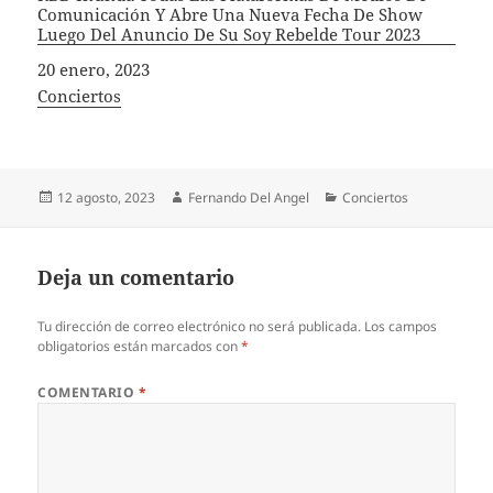
Comunicación Y Abre Una Nueva Fecha De Show
Luego Del Anuncio De Su Soy Rebelde Tour 2023
Fecha
20 enero, 2023
In relation to
Conciertos
Publicado
Autor
Categorías
12 agosto, 2023
Fernando Del Angel
Conciertos
el
Deja un comentario
Tu dirección de correo electrónico no será publicada.
Los campos
obligatorios están marcados con
*
COMENTARIO
*