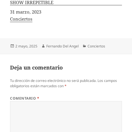
SHOW IRREPETIBLE
Fecha
31 marzo, 2023
In relation to
Conciertos
Publicado
Autor
Categorías
2 mayo, 2025
Fernando Del Angel
Conciertos
el
Deja un comentario
Tu dirección de correo electrónico no será publicada.
Los campos
obligatorios están marcados con
*
COMENTARIO
*