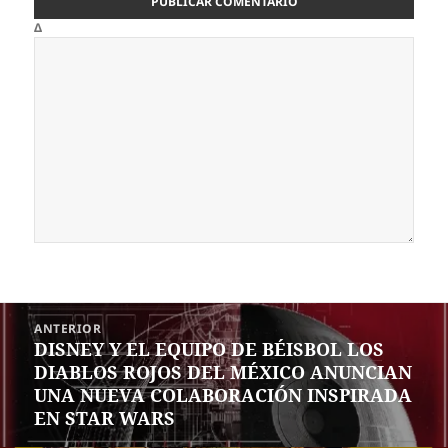
Δ
Navegación
ANTERIOR
de
DISNEY Y EL EQUIPO DE BÉISBOL LOS
Entrada
entradas
DIABLOS ROJOS DEL MÉXICO ANUNCIAN
anterior:
UNA NUEVA COLABORACIÓN INSPIRADA
EN STAR WARS