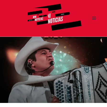
MENÚ
Y
MNI NOTICIAS
WIDGETS