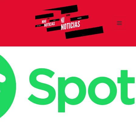
MENÚ
Y
MNI NOTICIAS
WIDGETS