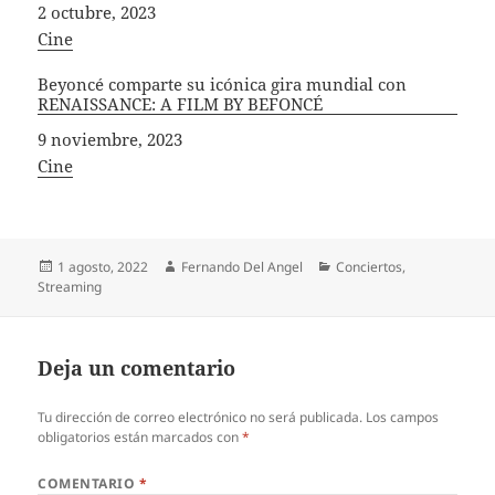
Fecha
2 octubre, 2023
In relation to
Cine
Beyoncé comparte su icónica gira mundial con
RENAISSANCE: A FILM BY BEFONCÉ
Fecha
9 noviembre, 2023
In relation to
Cine
Publicado
Autor
Categorías
1 agosto, 2022
Fernando Del Angel
Conciertos
,
el
Streaming
Deja un comentario
Tu dirección de correo electrónico no será publicada.
Los campos
obligatorios están marcados con
*
COMENTARIO
*